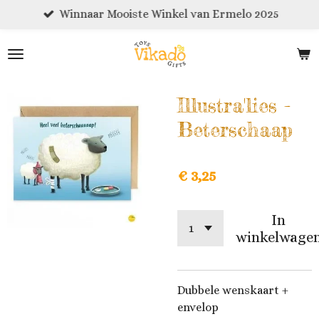
Winnaar Mooiste Winkel van Ermelo 2025
Ga
direct
naar
de
hoofdinhoud
Illustra'lies -
Beterschaap
€ 3,25
In
winkelwage
Dubbele wenskaart +
envelop