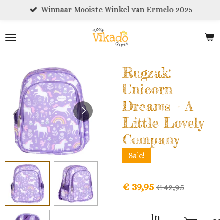
Winnaar Mooiste Winkel van Ermelo 2025
Ga
direct
naar
de
hoofdinhoud
Rugzak:
Unicorn
Dreams - A
Little Lovely
Company
Sale!
€ 39,95
€ 42,95
In