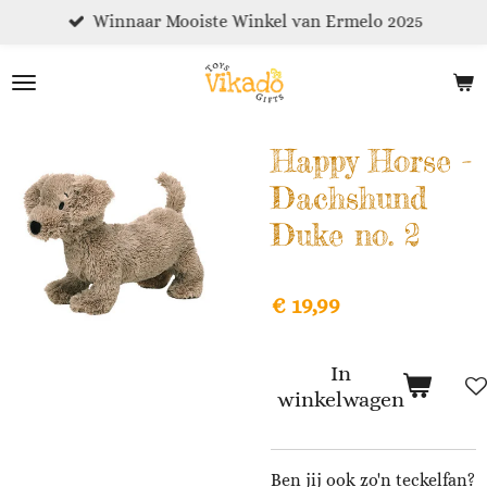
Winnaar Mooiste Winkel van Ermelo 2025
Ga
direct
naar
de
hoofdinhoud
Happy Horse -
Dachshund
Duke no. 2
€ 19,99
In
winkelwagen
Ben jij ook zo'n teckelfan?