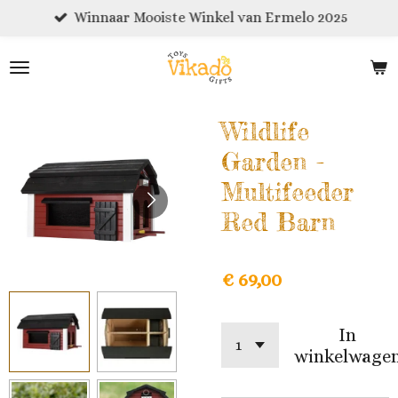
Winnaar Mooiste Winkel van Ermelo 2025
Ga
direct
naar
de
hoofdinhoud
Wildlife
Garden -
Multifeeder
Red Barn
€ 69,00
In
winkelwage