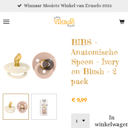
Winnaar Mooiste Winkel van Ermelo 2025
Ga
direct
naar
de
hoofdinhoud
BIBS -
Anatomische
Speen - Ivory
en Blush - 2
pack
€ 9,99
In
winkelwage