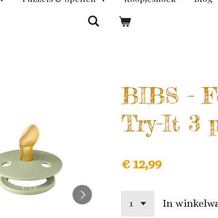
BIBS - F
Try-It 3 
€ 12,99
In winkelw