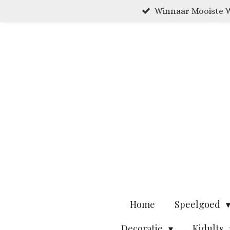
Winnaar Mooiste W
Ga
direct
naar
de
hoofdinhoud
Home
Speelgoed
Decoratie
Kidults