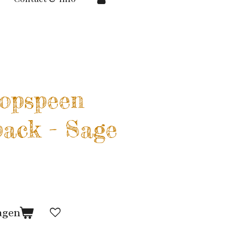
opspeen
pack - Sage
agen