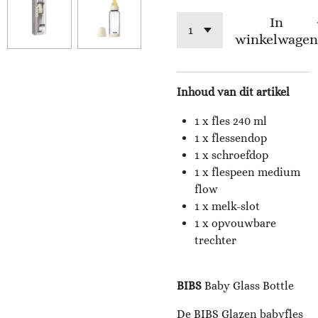
In
winkelwagen
Inhoud van dit artikel
1 x fles 240 ml
1 x flessendop
1 x schroefdop
1 x flespeen medium
flow
1 x melk-slot
1 x opvouwbare
trechter
BIBS
Baby Glass Bottle
De BIBS Glazen babyfles