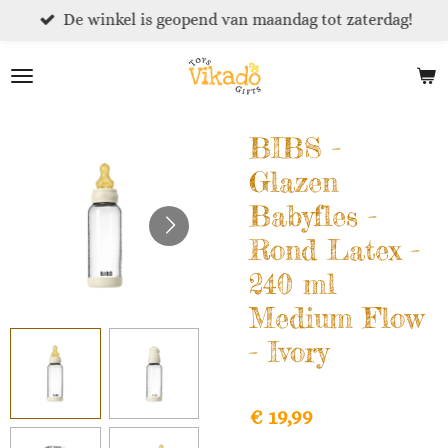
De winkel is geopend van maandag tot zaterdag!
Ga
direct
naar
de
hoofdinhoud
BIBS -
Glazen
Babyfles -
Rond Latex -
240 ml
Medium Flow
- Ivory
€ 19,99