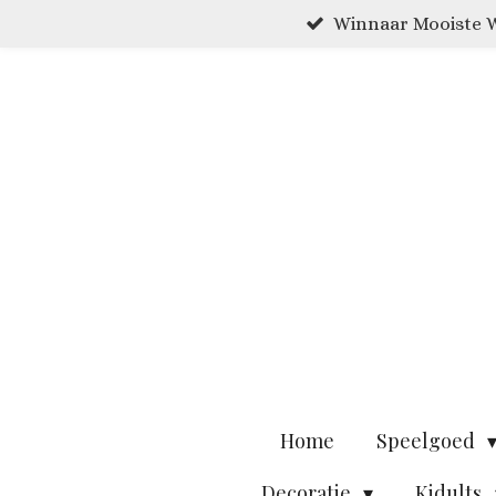
Winnaar Mooiste W
Ga
direct
naar
de
hoofdinhoud
Home
Speelgoed
Decoratie
Kidults