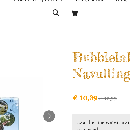
Bubblela
Navulling
€ 10,39
€ 12,99
Laat het me weten wan
voorraad is.