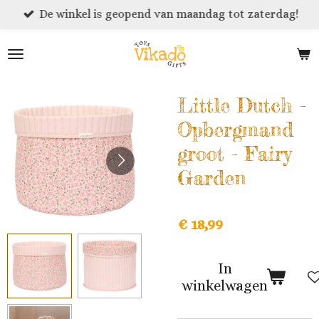
De winkel is geopend van maandag tot zaterdag!
Ga
direct
naar
de
hoofdinhoud
Little Dutch -
Opbergmand
groot - Fairy
Garden
€ 18,99
In
winkelwagen