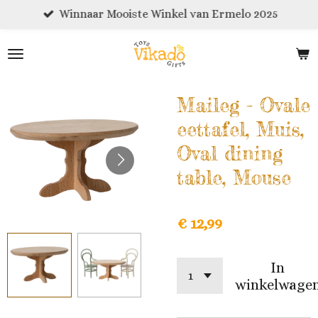
Winnaar Mooiste Winkel van Ermelo 2025
Ga
direct
naar
de
hoofdinhoud
Maileg - Ovale
eettafel, Muis,
Oval dining
table, Mouse
€ 12,99
In
winkelwage