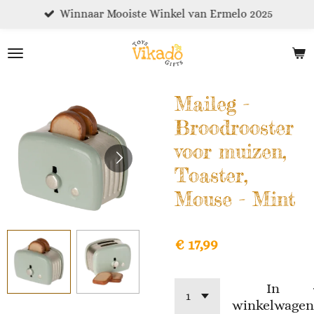
Winnaar Mooiste Winkel van Ermelo 2025
Ga
direct
naar
de
hoofdinhoud
Maileg -
Broodrooster
voor muizen,
Toaster,
Mouse - Mint
€ 17,99
In
winkelwagen