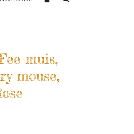
Fee muis,
iry mouse,
Rose