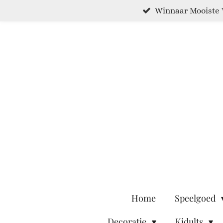
Winnaar Mooiste 
Ga
direct
naar
de
hoofdinhoud
Home
Speelgoed
Decoratie
Kidults