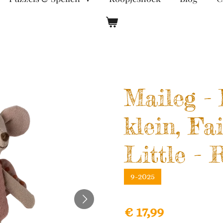
Maileg - 
klein, Fa
Little - 
9-2025
€ 17,99