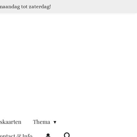
maandag tot zaterdag!
skaarten
Thema
ontact & Info