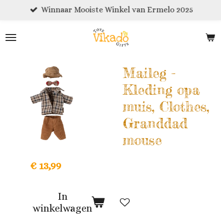
Winnaar Mooiste Winkel van Ermelo 2025
Ga
direct
naar
de
hoofdinhoud
Maileg -
Kleding opa
muis, Clothes,
Granddad
mouse
€ 13,99
In
winkelwagen