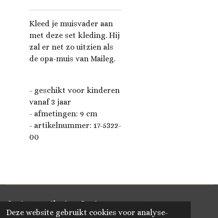
Kleed je muisvader aan
met deze set kleding. Hij
zal er net zo uitzien als
de opa-muis van Maileg.
- geschikt voor kinderen
vanaf 3 jaar
- afmetingen: 9 c
m
- artikelnummer:
17-5322-
00
Delen
Deel
Share
Delen
Deze website gebruikt cookies voor analyse-
© 2020 - 2026 Vikado