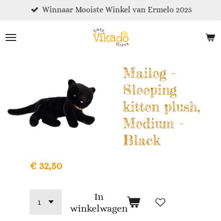
Winnaar Mooiste Winkel van Ermelo 2025
Ga
direct
naar
de
hoofdinhoud
Maileg -
Sleeping
kitten plush,
Medium -
Black
€ 32,50
In
winkelwagen