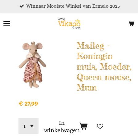
Winnaar Mooiste Winkel van Ermelo 2025
Ga
direct
naar
de
hoofdinhoud
Maileg -
Koningin
muis, Moeder,
Queen mouse,
Mum
€ 27,99
In
winkelwagen