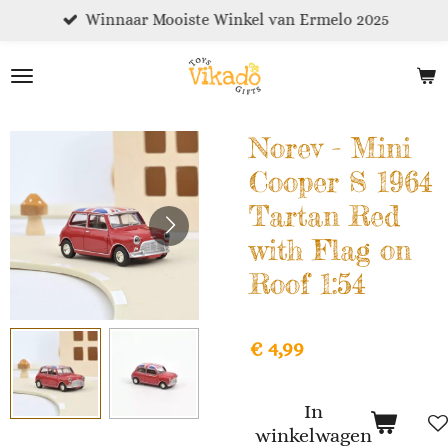
Winnaar Mooiste Winkel van Ermelo 2025
Ga
direct
naar
de
hoofdinhoud
Norev - Mini
Cooper S 1964
Tartan Red
with Flag on
Roof 1:54
€ 4,99
In
winkelwagen