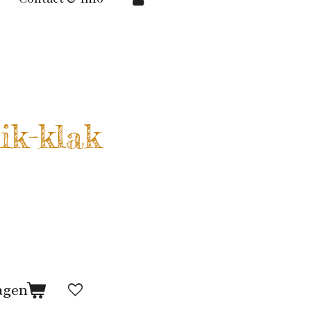
ik-klak
agen