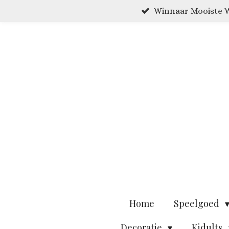
Winnaar Mooiste W
Ga
direct
naar
de
hoofdinhoud
Home
Speelgoed
Decoratie
Kidults