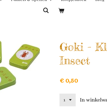
Goki - Kl
Insect
€ 0,50
In winkelw