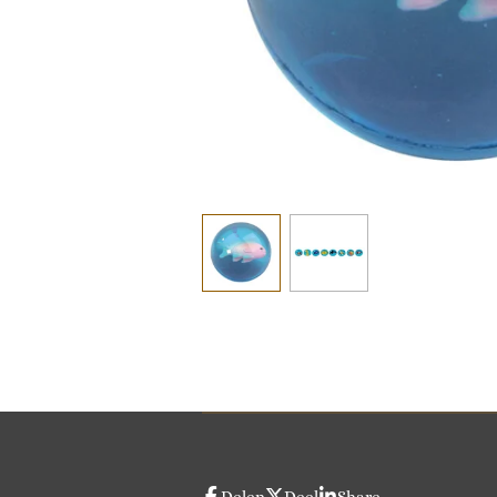
Delen
Deel
Share