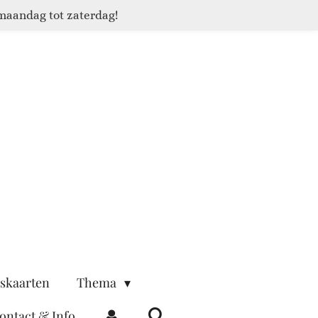
maandag tot zaterdag!
skaarten
Thema
ontact & Info