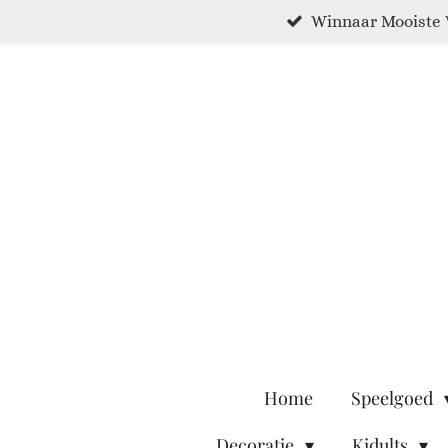
Winnaar Mooiste 
Ga
direct
naar
de
hoofdinhoud
Home
Speelgoed
Decoratie
Kidults