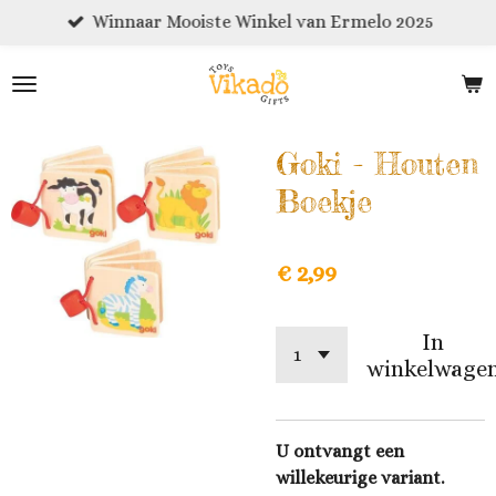
Winnaar Mooiste Winkel van Ermelo 2025
Ga
direct
naar
de
hoofdinhoud
Goki - Houten
Boekje
€ 2,99
In
winkelwage
U ontvangt een
willekeurige variant.