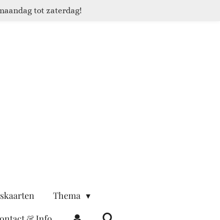
maandag tot zaterdag!
skaarten
Thema
ontact & Info