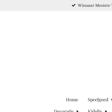
Winnaar Mooiste 
Ga
direct
naar
de
hoofdinhoud
Home
Speelgoed
Decoratie
Kidults