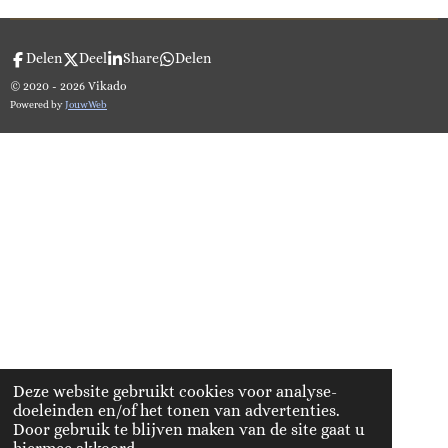
Delen
Deel
Share
Delen
© 2020 - 2026 Vikado
Powered by
JouwWeb
Deze website gebruikt cookies voor analyse-
doeleinden en/of het tonen van advertenties.
Door gebruik te blijven maken van de site gaat u