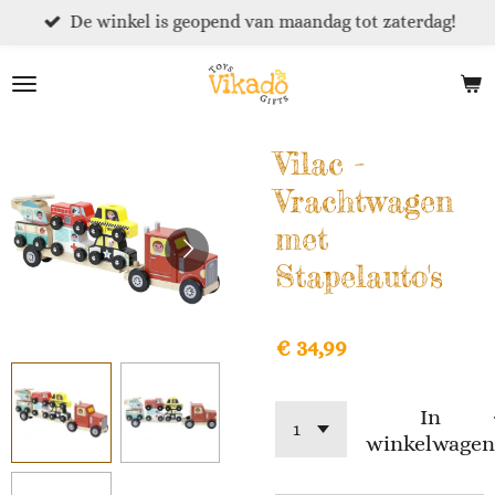
De winkel is geopend van maandag tot zaterdag!
Ga
direct
naar
de
hoofdinhoud
Vilac -
Vrachtwagen
met
Stapelauto's
€ 34,99
In
winkelwagen