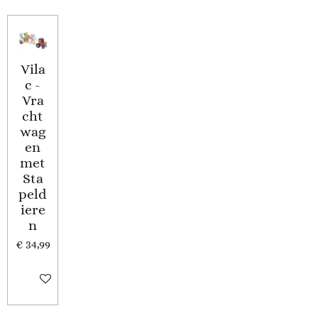
Vila
c -
Vra
cht
wag
en
met
Sta
peld
iere
n
€ 34,99
In winkelwagen