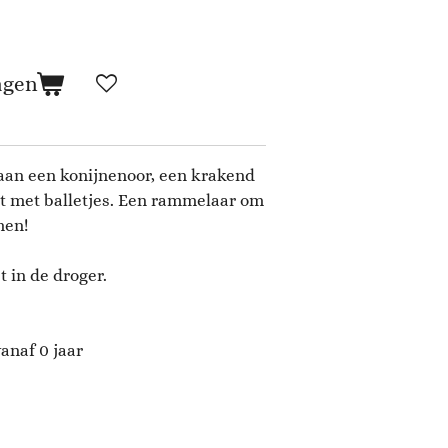
agen
aan een konijnenoor, een krakend
rt met balletjes. Een rammelaar om
men!
 in de droger.
anaf 0 jaar