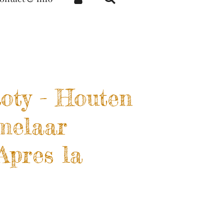
oty - Houten
melaar
Apres la