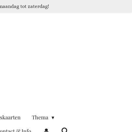
maandag tot zaterdag!
skaarten
Thema
ontact & Info