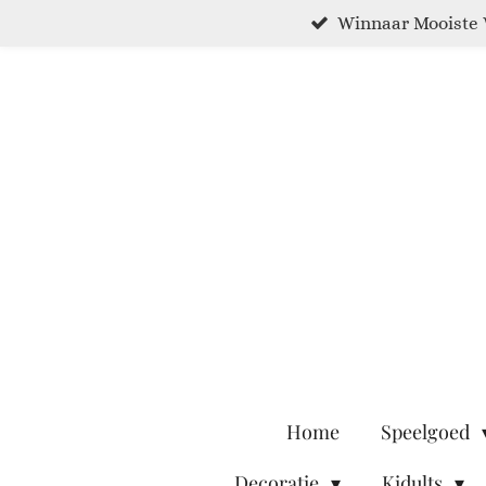
Winnaar Mooiste 
Ga
direct
naar
de
hoofdinhoud
Home
Speelgoed
Decoratie
Kidults