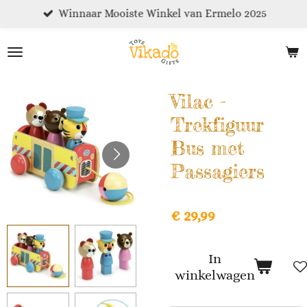
Winnaar Mooiste Winkel van Ermelo 2025
Ga
direct
naar
de
hoofdinhoud
Vilac -
Trekfiguur
Bus met
Passagiers
€ 29,99
In
winkelwagen