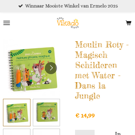
Winnaar Mooiste Winkel van Ermelo 2025
Ga
direct
naar
de
hoofdinhoud
Moulin Roty -
Magisch
Schilderen
met Water -
Dans la
Jungle
€ 14,99
In