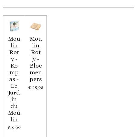
Mou
Mou
lin
lin
Rot
Rot
y -
y -
Ko
Bloe
mp
men
as -
pers
Le
€ 19,95
Jard
in
du
Mou
lin
€ 9,99