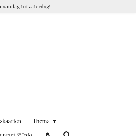
maandag tot zaterdag!
skaarten
Thema
ontact & Info