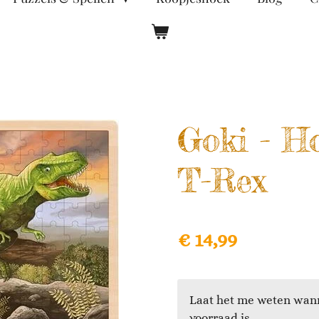
Goki - H
T-Rex
€ 14,99
Laat het me weten wann
voorraad is.