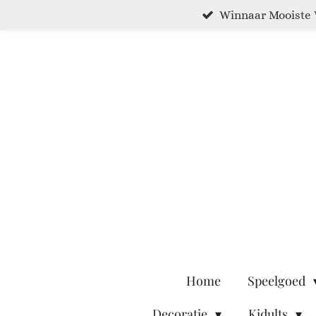
Winnaar Mooiste 
Ga
direct
naar
de
hoofdinhoud
Home
Speelgoed
Decoratie
Kidults