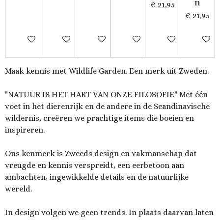
n
€ 21,95
€ 21,95
In winkelwagen
In winkelwagen
In winkelwagen
In winkelwagen
In winkelwagen
In wink
Maak kennis met Wildlife Garden. Een merk uit Zweden.
"NATUUR IS HET HART VAN ONZE FILOSOFIE" Met één
voet in het dierenrijk en de andere in de Scandinavische
wildernis, creëren we prachtige items die boeien en
inspireren.
Ons kenmerk is Zweeds design en vakmanschap dat
vreugde en kennis verspreidt, een eerbetoon aan
ambachten, ingewikkelde details en de natuurlijke
wereld.
In design volgen we geen trends. In plaats daarvan laten