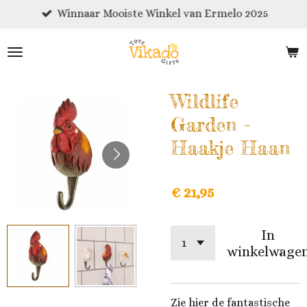
Winnaar Mooiste Winkel van Ermelo 2025
Ga
direct
naar
de
hoofdinhoud
Wildlife
Garden -
Haakje Haan
€ 21,95
In
winkelwage
Zie hier de fantastische