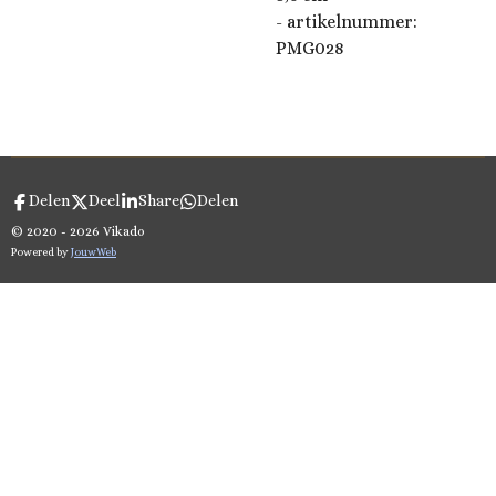
- artikelnummer:
PMG028
Delen
Deel
Share
Delen
© 2020 - 2026 Vikado
Powered by
JouwWeb