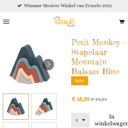
Winnaar Mooiste Winkel van Ermelo 2025
Ga
direct
naar
de
hoofdinhoud
Petit Monkey -
Stapelaar
Mountain
Balsam Blue
Sale!
€ 15,39
€ 21,95
In
winkelwage