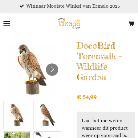
Winnaar Mooiste Winkel van Ermelo 2025
Ga
direct
naar
de
hoofdinhoud
DecoBird -
Torenvalk -
Wildlife
Garden
€ 54,99
Laat het me weten
wanneer dit product
weer op voorraad is.