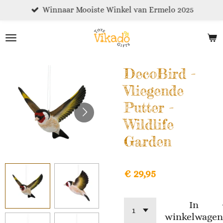
Winnaar Mooiste Winkel van Ermelo 2025
Ga
direct
naar
de
hoofdinhoud
DecoBird -
Vliegende
Putter -
Wildlife
Garden
€ 29,95
In
winkelwagen