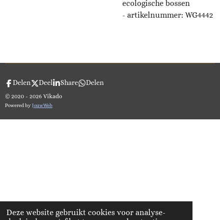
ecologische bossen
- artikelnummer:
WG4442
Delen
Deel
Share
Delen
© 2020 - 2026 Vikado
Powered by
JouwWeb
Deze website gebruikt cookies voor analyse-