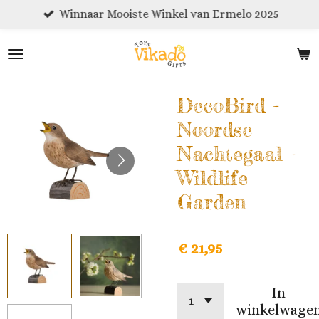
Winnaar Mooiste Winkel van Ermelo 2025
Ga
direct
naar
de
hoofdinhoud
DecoBird -
Noordse
Nachtegaal -
Wildlife
Garden
€ 21,95
In
winkelwage