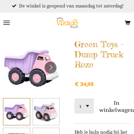
De winkel is geopend van maandag tot zaterdag!
Ga
direct
naar
de
hoofdinhoud
Green Toys -
Dump Truck
Roze
€ 34,95
In
winkelwagen
Heb je hulp nodig bij het