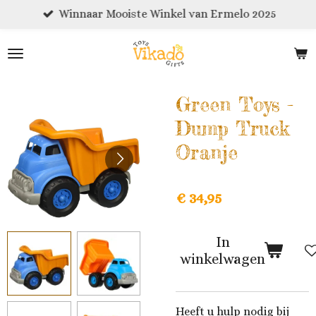
Winnaar Mooiste Winkel van Ermelo 2025
Ga
direct
naar
de
hoofdinhoud
Green Toys -
Dump Truck
Oranje
€ 34,95
In
winkelwagen
Heeft u hulp nodig bij