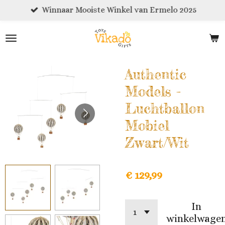
Winnaar Mooiste Winkel van Ermelo 2025
Ga
direct
naar
de
hoofdinhoud
Authentic
Models -
Luchtballon
Mobiel
Zwart/Wit
€ 129,99
In
winkelwage