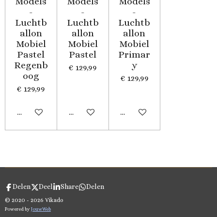
Models
Models
Models
-
-
-
Luchtb
Luchtb
Luchtb
allon
allon
allon
Mobiel
Mobiel
Mobiel
Pastel
Pastel
Primar
Regenb
y
€ 129,99
oog
€ 129,99
€ 129,99
In winkelwagen
In winkelwagen
In winkelwagen
zoekwoorden: balloon, hot air, airballoon, lucht, ballon, ballonnen,
balon, balloons, balonnen, mobile, mobiele, hanger
Delen
Deel
Share
Delen
© 2020 - 2026 Vikado
Powered by
JouwWeb