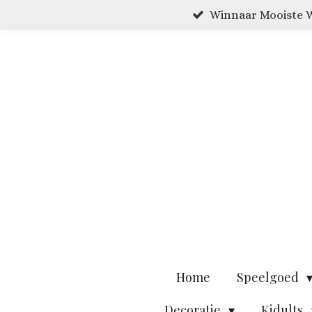
Winnaar Mooiste W
Ga
direct
naar
de
hoofdinhoud
Home
Speelgoed
Decoratie
Kidults