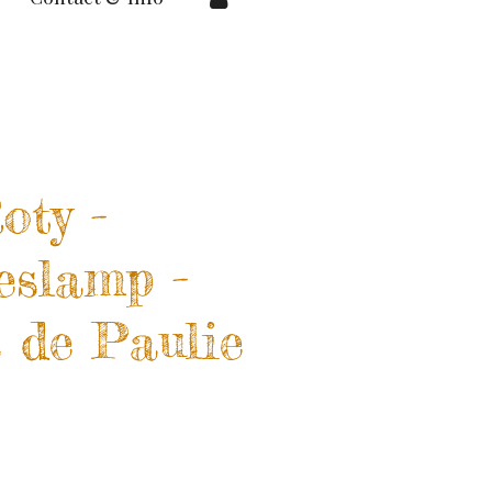
oty -
eslamp -
s de Paulie