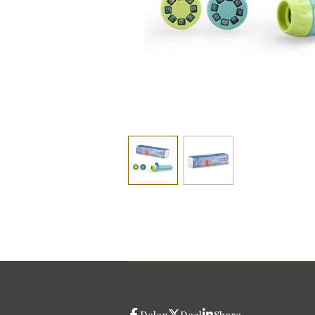
Delen
Deel
Share