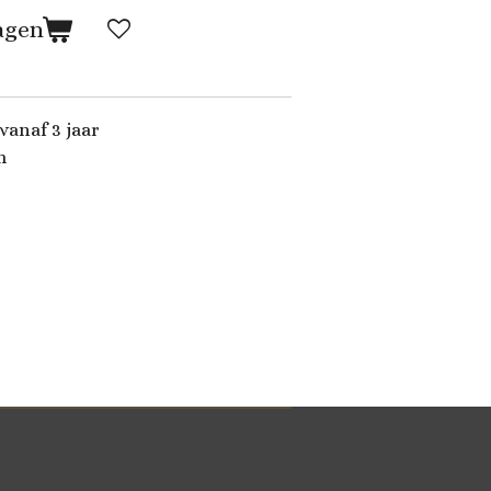
agen
vanaf 3 jaar
m