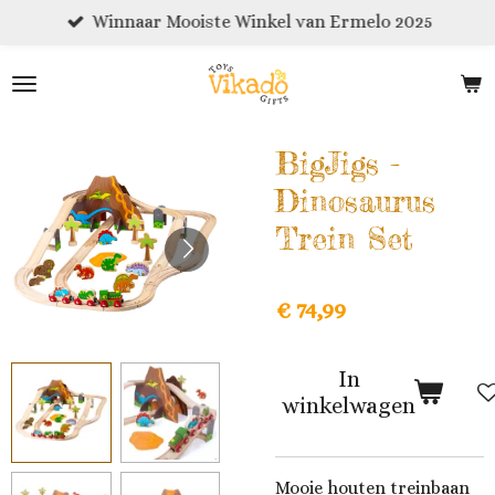
Winnaar Mooiste Winkel van Ermelo 2025
Ga
direct
naar
de
hoofdinhoud
BigJigs -
Dinosaurus
Trein Set
€ 74,99
In
winkelwagen
Mooie houten treinbaan