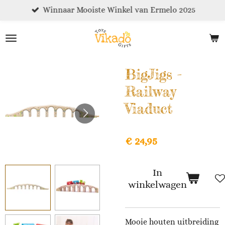
Winnaar Mooiste Winkel van Ermelo 2025
Ga
direct
naar
de
hoofdinhoud
BigJigs -
Railway
Viaduct
€ 24,95
In
winkelwagen
Mooie houten uitbreiding