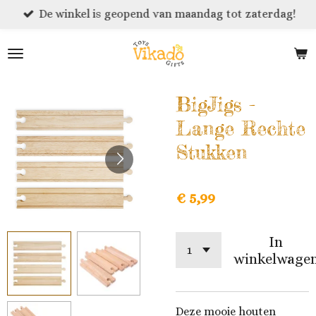
De winkel is geopend van maandag tot zaterdag!
Ga
direct
naar
de
hoofdinhoud
BigJigs -
Lange Rechte
Stukken
€ 5,99
In
winkelwage
Deze mooie houten