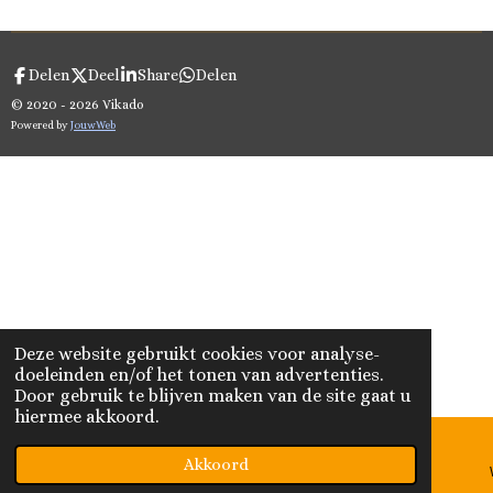
Delen
Deel
Share
Delen
© 2020 - 2026 Vikado
Powered by
JouwWeb
Deze website gebruikt cookies voor analyse-
doeleinden en/of het tonen van advertenties.
Door gebruik te blijven maken van de site gaat u
hiermee akkoord.
Akkoord
E-mailadres
Telefoonnummer
Kaart