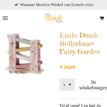
Winnaar Mooiste Winkel van Ermelo 2025
Ga
direct
naar
de
hoofdinhoud
Little Dutch -
Rollerbaan
Fairy Garden
€ 24,99
In
winkelwage
Tel af vanaf 3 en laat de