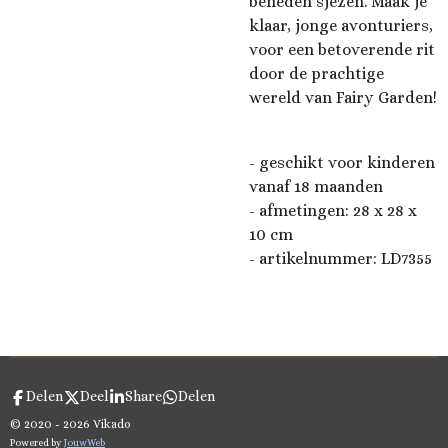
beneden sjezen. Maak je
klaar, jonge avonturiers,
voor een betoverende rit
door de prachtige
wereld van Fairy Garden!
- geschikt voor kinderen
vanaf 18 maanden
- afmetingen:
28 x 28 x
10
cm
- artikelnummer:
LD7355
Delen
Deel
Share
Delen
© 2020 - 2026 Vikado
Powered by
JouwWeb