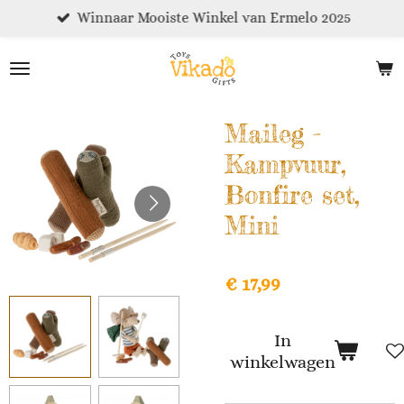
Winnaar Mooiste Winkel van Ermelo 2025
Ga
direct
naar
de
hoofdinhoud
Maileg -
Kampvuur,
Bonfire set,
Mini
€ 17,99
In
winkelwagen