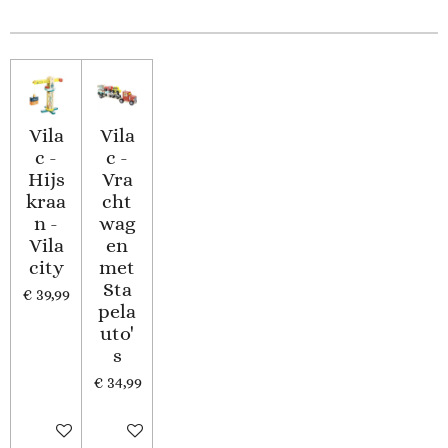
Vila
Vila
c -
c -
Hijs
Vra
kraa
cht
n -
wag
Vila
en
city
met
Sta
€ 39,99
pela
uto'
s
€ 34,99
In winkelwagen
In winkelwagen