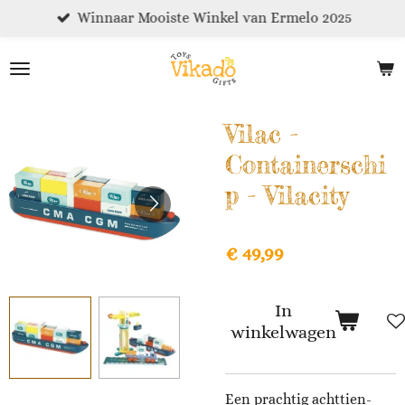
Winnaar Mooiste Winkel van Ermelo 2025
Ga
direct
naar
de
hoofdinhoud
Vilac -
Containerschi
p - Vilacity
€ 49,99
In
winkelwagen
Een prachtig achttien-