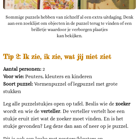
Sommige puzzels hebben van zichzelf al een extra uitdaging. Denk
aan een zoeklijst om objecten in de puzzel terug te vinden of een
brilletje waardoor je verborgen plaatjes
kan bekijken.
Tip 2:
Ik zie, ik zie, wat jij niet ziet
Aantal personen:
2
Voor wie:
Peuters, kleuters en kinderen
Soort puzzel:
Vormenpuzzel of legpuzzel met grote
stukken
Leg alle puzzelstukjes open op tafel. Beslis wie de
zoeker
wordt en wie de
verteller
. De verteller vertelt hoe een
stukje eruit ziet wat de zoeker moet vinden. En is het
stukje gevonden? Leg deze dan aan of neer op je puzzel.
Dit is ook een leuke met peuters/kleuters en