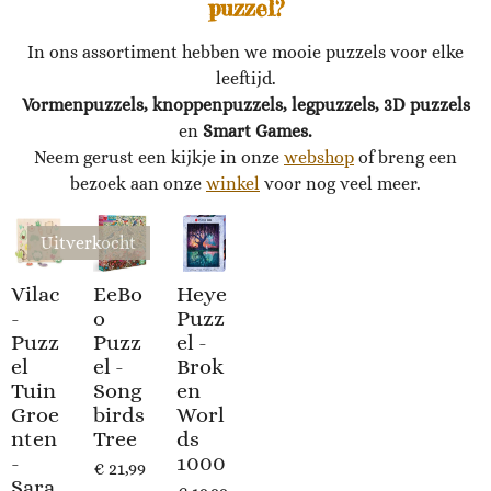
puzzel?
In ons assortiment hebben we mooie puzzels voor elke
leeftijd.
Vormenpuzzels, knoppenpuzzels, legpuzzels, 3D puzzels
en
Smart Games.
Neem gerust een kijkje in onze
webshop
of breng een
bezoek aan onze
winkel
voor nog veel meer.
Uitverkocht
Vilac
EeBo
Heye
-
o
Puzz
Puzz
Puzz
el -
el
el -
Brok
Tuin
Song
en
Groe
birds
Worl
nten
Tree
ds
-
1000
€ 21,99
Sara