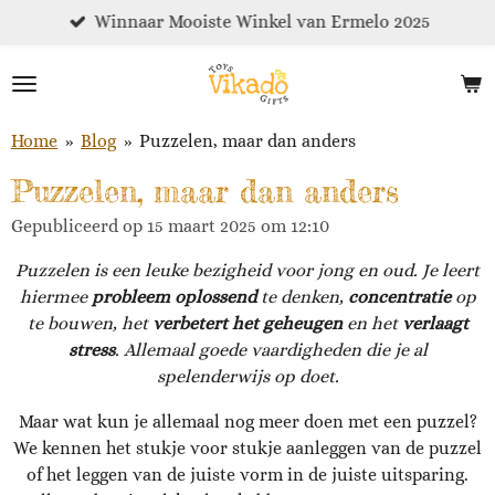
Winnaar Mooiste Winkel van Ermelo 2025
Ga
direct
naar
de
hoofdinhoud
Home
»
Blog
»
Puzzelen, maar dan anders
Puzzelen, maar dan anders
Gepubliceerd op 15 maart 2025 om 12:10
Puzzelen is een leuke bezigheid voor jong en oud. Je leert
hiermee
probleem oplossend
te denken,
concentratie
op
te bouwen, het
verbetert het geheugen
en het
verlaagt
stress
. Allemaal goede vaardigheden die je al
spelenderwijs op doet.
Maar wat kun je allemaal nog meer doen met een puzzel?
We kennen het stukje voor stukje aanleggen van de puzzel
of het leggen van de juiste vorm in de juiste uitsparing.