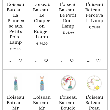
L'oiseau
L'oiseau
L'oiseau
L'oiseau
Bateau -
Bateau -
Bateau -
Bateau -
La
Le
Le Petit
Perceva
Princes
Chaper
Roi -
l - Lamp
se aux
on
Lamp
€ 74,99
Petits
Rouge -
€ 74,99
Pois -
Lamp
Lamp
€ 74,99
€ 74,99
In winkelwagen
In winkelwagen
In winkelwagen
In winkelwa
L'oiseau
L'oiseau
L'oiseau
L'oiseau
Bateau -
Bateau -
Bateau -
Bateau -
Mr
Mr
Boucle
Peau