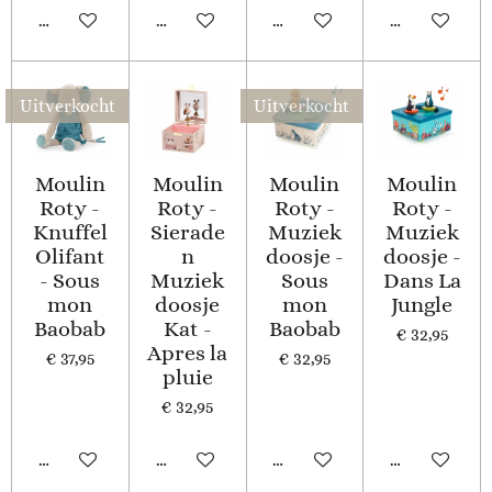
In winkelwagen
In winkelwagen
In winkelwagen
In winkelwa
Uitverkocht
Uitverkocht
Moulin
Moulin
Moulin
Moulin
Roty -
Roty -
Roty -
Roty -
Knuffel
Sierade
Muziek
Muziek
Olifant
n
doosje -
doosje -
- Sous
Muziek
Sous
Dans La
mon
doosje
mon
Jungle
Baobab
Kat -
Baobab
€ 32,95
Apres la
€ 37,95
€ 32,95
pluie
€ 32,95
Houd mij op de hoogte
In winkelwagen
Houd mij op de hoogte
In winkelwa