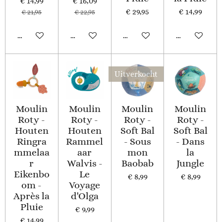
€ 14,99
€ 16,09
€ 29,95
€ 14,99
€ 21,95
€ 22,95
In winkelwagen
In winkelwagen
In winkelwagen
In winkelwa
Uitverkocht
Moulin
Moulin
Moulin
Moulin
Roty -
Roty -
Roty -
Roty -
Houten
Houten
Soft Bal
Soft Bal
Ringra
Rammel
- Sous
- Dans
mmelaa
aar
mon
la
r
Walvis -
Baobab
Jungle
Eikenbo
Le
€ 8,99
€ 8,99
om -
Voyage
Après la
d'Olga
Pluie
€ 9,99
€ 14,99