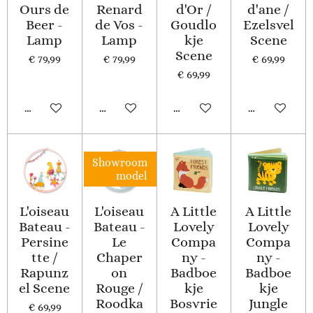
Ours de
Renard
d'Or /
d'ane /
Beer -
de Vos -
Goudlo
Ezelsvel
Lamp
Lamp
kje
Scene
Scene
€ 79,99
€ 79,99
€ 69,99
€ 69,99
In winkelwagen
In winkelwagen
In winkelwagen
In winkelwa
Showroom
model
L'oiseau
L'oiseau
A Little
A Little
Bateau -
Bateau -
Lovely
Lovely
Persine
Le
Compa
Compa
tte /
Chaper
ny -
ny -
Rapunz
on
Badboe
Badboe
el Scene
Rouge /
kje
kje
Roodka
Bosvrie
Jungle
€ 69,99