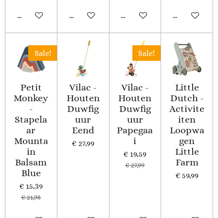
In winkelwagen
In winkelwagen
In winkelwagen
Houd mij op
Sale!
Sale!
Petit
Vilac -
Vilac -
Little
Monkey
Houten
Houten
Dutch -
-
Duwfig
Duwfig
Activite
Stapela
uur
uur
iten
ar
Eend
Papegaa
Loopwa
Mounta
i
gen
€ 27,99
in
Little
€ 19,59
Balsam
Farm
€ 27,99
Blue
€ 59,99
€ 15,39
€ 21,95