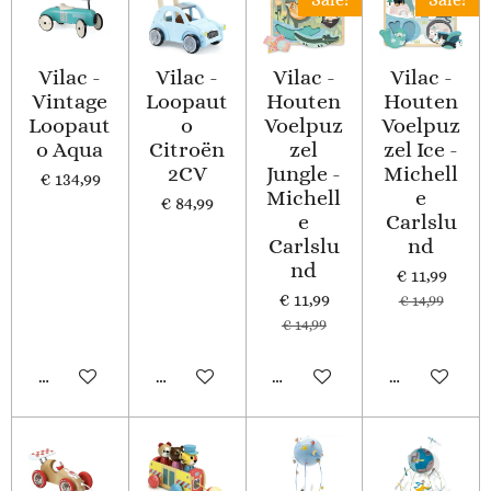
Vilac -
Vilac -
Vilac -
Vilac -
Vintage
Loopaut
Houten
Houten
Loopaut
o
Voelpuz
Voelpuz
o Aqua
Citroën
zel
zel Ice -
2CV
Jungle -
Michell
€ 134,99
Michell
e
€ 84,99
e
Carlslu
Carlslu
nd
nd
€ 11,99
€ 11,99
€ 14,99
€ 14,99
In winkelwagen
In winkelwagen
In winkelwagen
In winkelwa