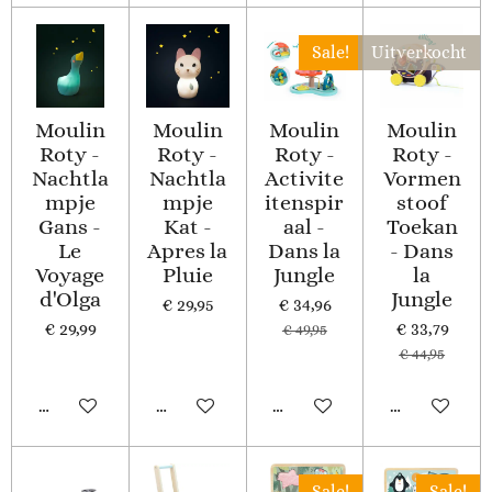
Sale!
Uitverkocht
Moulin
Moulin
Moulin
Moulin
Roty -
Roty -
Roty -
Roty -
Nachtla
Nachtla
Activite
Vormen
mpje
mpje
itenspir
stoof
Gans -
Kat -
aal -
Toekan
Le
Apres la
Dans la
- Dans
Voyage
Pluie
Jungle
la
d'Olga
Jungle
€ 29,95
€ 34,96
€ 29,99
€ 33,79
€ 49,95
€ 44,95
In winkelwagen
In winkelwagen
In winkelwagen
Houd mij op
Sale!
Sale!