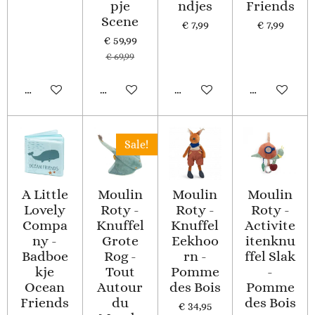
pje
ndjes
Friends
Scene
€ 7,99
€ 7,99
€ 59,99
€ 69,99
In winkelwagen
In winkelwagen
In winkelwagen
In winkelwa
Sale!
A Little
Moulin
Moulin
Moulin
Lovely
Roty -
Roty -
Roty -
Compa
Knuffel
Knuffel
Activite
ny -
Grote
Eekhoo
itenknu
Badboe
Rog -
rn -
ffel Slak
kje
Tout
Pomme
-
Ocean
Autour
des Bois
Pomme
Friends
du
des Bois
€ 34,95