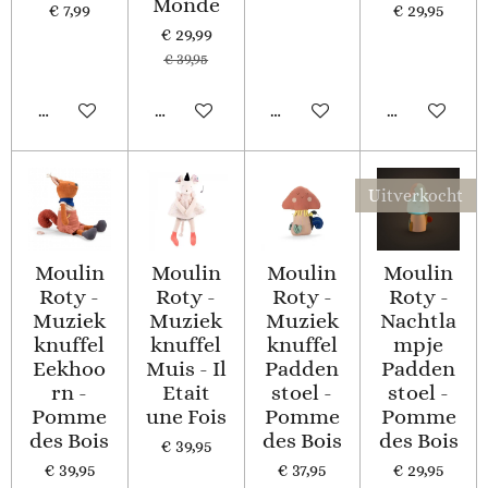
Monde
€ 7,99
€ 29,95
€ 29,99
€ 39,95
In winkelwagen
In winkelwagen
In winkelwagen
In winkelwa
Uitverkocht
Moulin
Moulin
Moulin
Moulin
Roty -
Roty -
Roty -
Roty -
Muziek
Muziek
Muziek
Nachtla
knuffel
knuffel
knuffel
mpje
Eekhoo
Muis - Il
Padden
Padden
rn -
Etait
stoel -
stoel -
Pomme
une Fois
Pomme
Pomme
des Bois
des Bois
des Bois
€ 39,95
€ 39,95
€ 37,95
€ 29,95