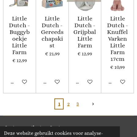
Little
Little
Little
Little
Dutch -
Dutch -
Dutch -
Dutch -
Buggyb
Gereeds
Grijpbal
Knuffel
oekje
chapski
Little
Varken
Little
st
Farm
Little
Farm
Farm
€ 21,99
€ 12,99
17cm
€ 12,99
€ 10,99
In winkelwagen
In winkelwagen
Houd mij op de hoogte
In winkelwa
1
2
3
Delen
Deel
Share
Delen
Deze website gebruikt cookies voor analyse-
© 2020 - 2026 Vikado