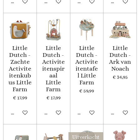
In winkelwagen
In winkelwagen
In winkelwagen
In winkelwa
Little
Little
Little
Little
Dutch -
Dutch -
Dutch -
Dutch -
Zachte
Activite
Activite
Ark van
Activite
itenspir
itentafe
Noach
itenkub
aal
l Little
€ 34,95
us Little
Little
Farm
Farm
Farm
€ 59,99
€ 17,99
€ 17,99
In winkelwagen
In winkelwagen
In winkelwagen
In winkelwa
Uitverkocht