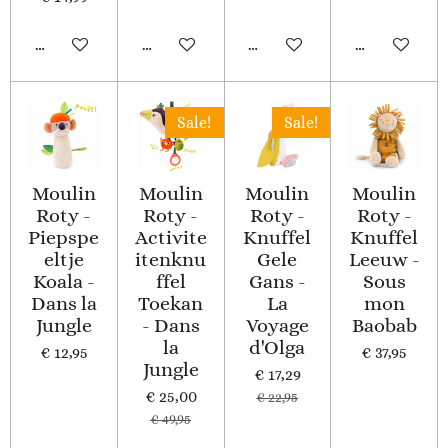
In winkelwagen
In winkelwagen
Houd mij op de hoogte
In winkelwa
Sale!
Sale!
Moulin
Moulin
Moulin
Moulin
Roty -
Roty -
Roty -
Roty -
Piepspe
Activite
Knuffel
Knuffel
eltje
itenknu
Gele
Leeuw -
Koala -
ffel
Gans -
Sous
Dans la
Toekan
La
mon
Jungle
- Dans
Voyage
Baobab
la
d'Olga
€ 12,95
€ 37,95
Jungle
€ 17,29
€ 25,00
€ 22,95
€ 49,95