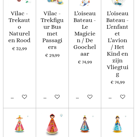
Vilac -
Vilac -
L'oiseau
L'oiseau
Trekaut
Trekfigu
Bateau -
Bateau -
o
ur Bus
Le
L'enfant
Naturel
met
Magicie
et
en Rood
Passagi
n / De
L'avion
ers
Goochel
/ Het
€ 32,99
aar
Kind en
€ 29,99
zijn
€ 74,99
Vliegtui
g
€ 74,99
In winkelwagen
In winkelwagen
In winkelwagen
In winkelwa